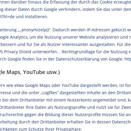
önnen darüber hinaus die Erfassung der durch das Cookie erzeugt
itung dieser Daten durch Google verhindern, indem Sie das unter d
?hl=de und installieren.
eiterung „_anonymizeIp()“. Dadurch werden IP-Adressen gekürzt we
ogle Analytics, um die Nutzung unserer Website analysieren und 
bessern und für Sie als Nutzer interessanter ausgestalten. Für d
rivacy Shield unterworfen. . Rechtsgrundlage für die Nutzung von G
h Google finden Sie in der Datenschutzerklärung von Google: http
ogle Maps, YouTube usw.)
ern wie etwa Google Maps oder YouTube dargestellt werden, ist für
esse und die unter „Logfiles“ dargestellten Inhalte an den Drittan
e bei dem Drittanbieter mit einem Nutzerkonto angemeldet sind, k
rittanbieter Ihre Daten als Nutzungsprofile und nutzt sie für Z
uchsrechte gegen die Bildung dieser Nutzerprofile müssen Sie an 
eitung durch den Drittanbieter erhalten Sie in dessen Datenschut
chkeiten zum Schutze Ihrer Privatsphäre: