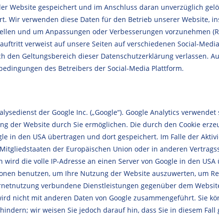
der Website gespeichert und im Anschluss daran unverzüglich gel
rt. Wir verwenden diese Daten für den Betrieb unserer Website, i
tellen und um Anpassungen oder Verbesserungen vorzunehmen (Recht
uftritt verweist auf unsere Seiten auf verschiedenen Social-Media
ch den Geltungsbereich dieser Datenschutzerklärung verlassen. Au
edingungen des Betreibers der Social-Media Plattform.
lysedienst der Google Inc. („Google“). Google Analytics verwendet 
ng der Website durch Sie ermöglichen. Die durch den Cookie erze
le in den USA übertragen und dort gespeichert. Im Falle der Aktiv
n Mitgliedstaaten der Europäischen Union oder in anderen Vertr
 wird die volle IP-Adresse an einen Server von Google in den USA 
tionen benutzen, um Ihre Nutzung der Website auszuwerten, um Re
rnetnutzung verbundene Dienstleistungen gegenüber dem Website
 wird nicht mit anderen Daten von Google zusammengeführt. Sie kö
indern; wir weisen Sie jedoch darauf hin, dass Sie in diesem Fall